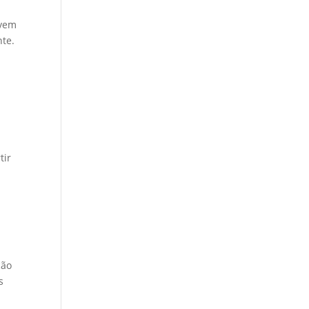
evem
te.
m
tir
ção
s