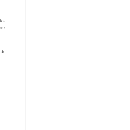
ios
 no
 de